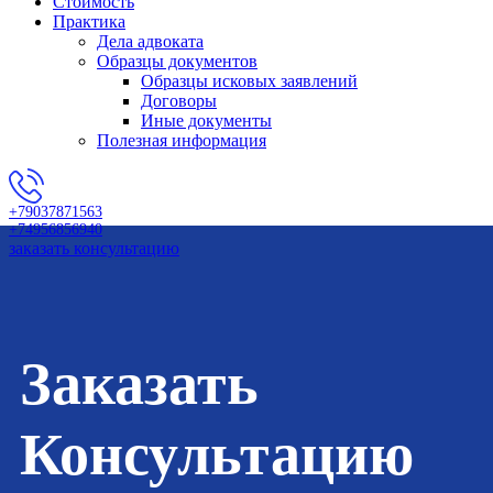
Стоимость
Практика
Дела адвоката
Образцы документов
Образцы исковых заявлений
Договоры
Иные документы
Полезная информация
+79037871563
+74956856940
заказать консультацию
Заказать
Консультацию